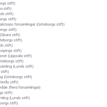
rgs stift)
 stift)
ds stift)
rgs stift)
storps församlingar (Göteborgs stift)
ings stift)
(Skara stift)
teborgs stift)
s stift)
öpings stift)
at (Uppsala stift)
teborgs stift)
amling (Lunds stift)
stift)
ng (Göteborgs stift)
erås stift)
åde (flera församlingar)
s stift)
ling (Lunds stift)
orgs stift)