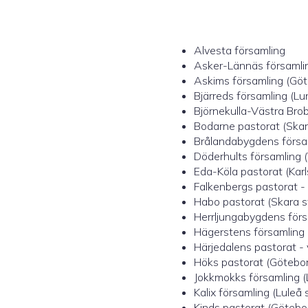
Alvesta församling
Asker-Lännäs församlin
Askims församling (Göte
Bjärreds församling (Lun
Björnekulla-Västra Brob
Bodarne pastorat (Skara
Brålandabygdens församl
Döderhults församling (
Eda-Köla pastorat (Karl
Falkenbergs pastorat -
Habo pastorat (Skara st
Herrljungabygdens försa
Hägerstens församling 
Härjedalens pastorat - 
Höks pastorat (Göteborg
Jokkmokks församling (L
Kalix församling (Luleå s
Kinds pastorat (Götebor