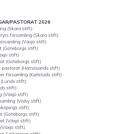
GAR/PASTORAT 2026
ng (Skara stift)
yrs församling (Skara stift)
rsamling (Växjö stift)
 (Göteborgs stift)
xjö stift)
t (Göteborgs stift)
 pastorat (Härnösands stift)
 församling (Karlstads stift)
(Lunds stift)
s stift)
(Växjö stift)
mling (Visby stift)
köpings stift)
 (Göteborgs stift)
t (Växjö stift)
(Växjö stift)
g (Linköpings stift)