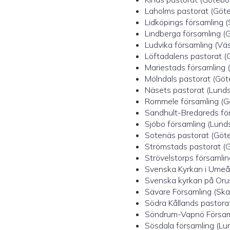
Laholms pastorat (Göte
Lidköpings församling (S
Lindberga församling (G
Ludvika församling (Väs
Löftadalens pastorat (G
Mariestads församling (
Mölndals pastorat (Göte
Näsets pastorat (Lunds 
Rommele församling (Gö
Sandhult-Bredareds förs
Sjöbo församling (Lunds
Sotenäs pastorat (Göte
Strömstads pastorat (G
Strövelstorps församlin
Svenska Kyrkan i Umeå (
Svenska kyrkan på Orus
Sävare Församling (Skar
Södra Kållands pastorat
Söndrum-Vapnö Församl
Sösdala församling (Lun