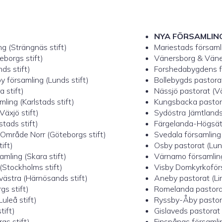
NYA FÖRSAMLIN
g (Strängnäs stift)
Mariestads församli
borgs stift)
Vänersborg & Väner
ds stift)
Forshedabygdens fö
y församling (Lunds stift)
Bollebygds pastorat
 stift)
Nässjö pastorat (Vä
ing (Karlstads stift)
Kungsbacka pastora
Växjö stift)
Sydöstra Jämtlands
stads stift)
Färgelanda-Högsäter
 Område Norr (Göteborgs stift)
Svedala församling 
ift)
Osby pastorat (Lund
mling (Skara stift)
Värnamo församling 
(Stockholms stift)
Visby Domkyrkoförsa
västra (Härnösands stift)
Aneby pastorat (Lin
s stift)
Romelanda pastorat
uleå stift)
Ryssby-Åby pastora
tift)
Gislaveds pastorat 
gs stift)
Finspångs församlin